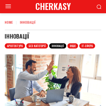
CHERKASY
HOME
ІННОВАЦІЇ
ІННОВАЦІЇ
АРХІТЕКТУРА
БЕЗ КАТЕГОРІЇ
ІННОВАЦІЇ
ІНШЕ
ІТ-СФЕРА