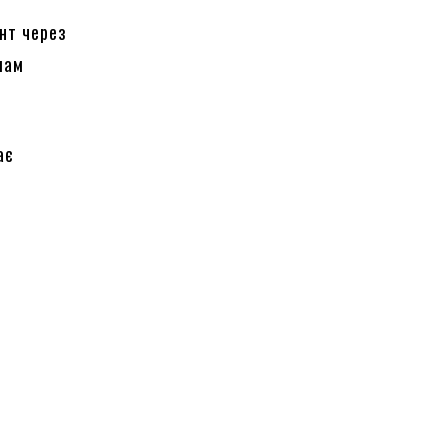
нт через
мам
ає
я