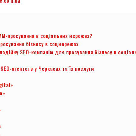
re.com.ua
.
MM-просування в соціальних мережах?
просування бізнесу в соцмережах
надійну SEO-компанію для просування бізнесу в соціал
 SEO-агентств у Черкасах та їх послуги
gital»
ro»
»
»
»