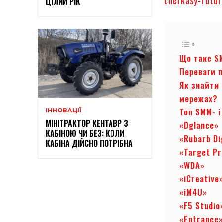
cherkasy-futu
ЦІЛИЙ РІК
Що таке S
Переваги 
Як знайти 
мережах?
Топ SMM- і
ІННОВАЦІЇ
МІНІТРАКТОР КЕНТАВР З
«Dglance»
КАБІНОЮ ЧИ БЕЗ: КОЛИ
«Rubarb Di
КАБІНА ДІЙСНО ПОТРІБНА
«Target P
«WDA»
«iCreative
«iM4U»
«F5 Studio
«Entrance