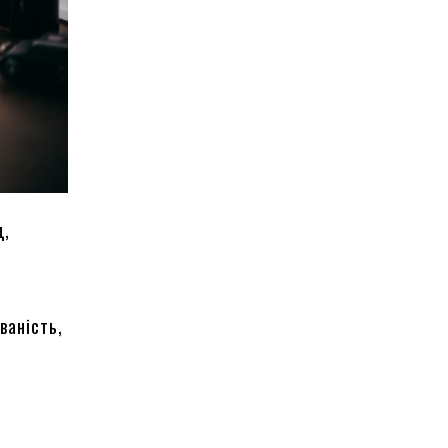
д,
ваність,
с