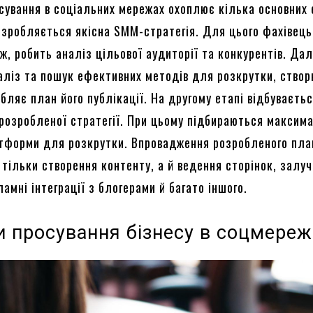
сування в соціальних мережах охоплює кілька основних 
зробляється якісна SMM-стратегія. Для цього фахівець
, робить аналіз цільової аудиторії та конкурентів. Дал
аліз та пошук ефективних методів для розкрутки, ство
бляє план його публікації. На другому етапі відбуваєть
розробленої стратегії. При цьому підбираються максим
атформи для розкрутки. Впровадження розробленого пла
 тільки створення контенту, а й ведення сторінок, залу
ламні інтеграції з блогерами й багато іншого.
и просування бізнесу в соцмереж