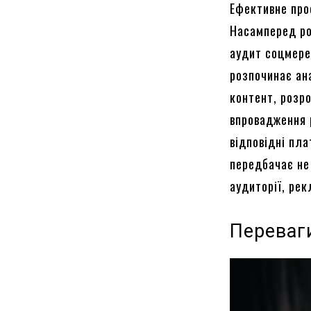
Ефективне про
Насамперед ро
аудит соцмереж
розпочинає ан
контент, розро
впровадження 
відповідні пл
передбачає не
аудиторії, рек
Переваг