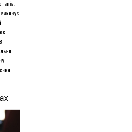
етапів.
 виконує
і
рює
ся
ально
ну
чення
ах