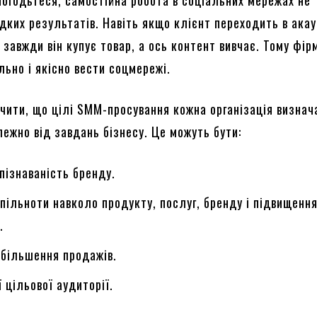
дких результатів. Навіть якщо клієнт переходить в акау
 завжди він купує товар, а ось контент вивчає. Тому фір
ьно і якісно вести соцмережі.
чити, що цілі SMM-просування кожна організація визнач
ежно від завдань бізнесу. Це можуть бути:
впізнаваність бренду.
пільноти навколо продукту, послуг, бренду і підвищенн
.
 збільшення продажів.
ї цільової аудиторії.