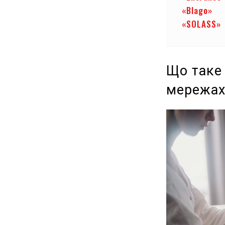
«Blago»
«SOLASS»
Що таке
мережах