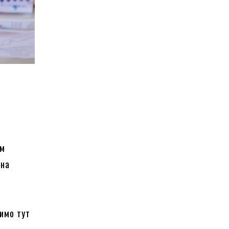
ом
вна
римо тут