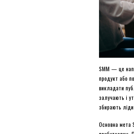
SMM — це напр
продукт або по
викладати пуб
залучають і ут
збирають ліди
Основна мета 
прибутковим. 