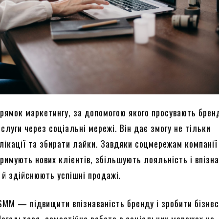
ямок маркетингу, за допомогою якого просувають брен
слуги через соціальні мережі. Він дає змогу не тільки
лікації та збирати лайки. Завдяки соцмережам компанії
римують нових клієнтів, збільшують лояльність і впізна
 й здійснюють успішні продажі.
SMM — підвищити впізнаваність бренду і зробити бізне
Погодьтеся, самостійна робота в соціальних мережах не