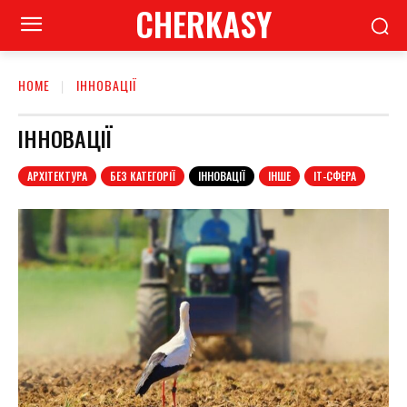
CHERKASY
HOME
ІННОВАЦІЇ
ІННОВАЦІЇ
АРХІТЕКТУРА
БЕЗ КАТЕГОРІЇ
ІННОВАЦІЇ
ІНШЕ
ІТ-СФЕРА