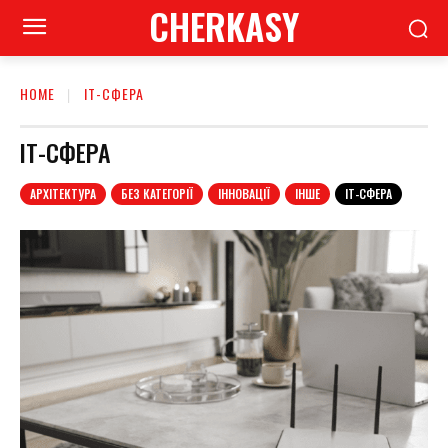
CHERKASY
HOME
ІТ-СФЕРА
ІТ-СФЕРА
АРХІТЕКТУРА
БЕЗ КАТЕГОРІЇ
ІННОВАЦІЇ
ІНШЕ
ІТ-СФЕРА