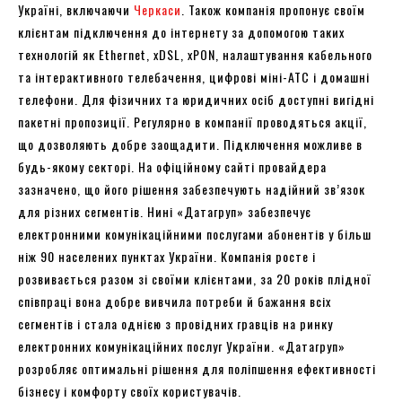
Україні, включаючи
Черкаси
. Також компанія пропонує своїм
клієнтам підключення до інтернету за допомогою таких
технологій як Ethernet, xDSL, xPON, налаштування кабельного
та інтерактивного телебачення, цифрові міні-АТС і домашні
телефони. Для фізичних та юридичних осіб доступні вигідні
пакетні пропозиції. Регулярно в компанії проводяться акції,
що дозволяють добре заощадити. Підключення можливе в
будь-якому секторі. На офіційному сайті провайдера
зазначено, що його рішення забезпечують надійний зв’язок
для різних сегментів. Нині «Датагруп» забезпечує
електронними комунікаційними послугами абонентів у більш
ніж 90 населених пунктах України. Компанія росте і
розвивається разом зі своїми клієнтами, за 20 років плідної
співпраці вона добре вивчила потреби й бажання всіх
сегментів і стала однією з провідних гравців на ринку
електронних комунікаційних послуг України. «Датагруп»
розробляє оптимальні рішення для поліпшення ефективності
бізнесу і комфорту своїх користувачів.