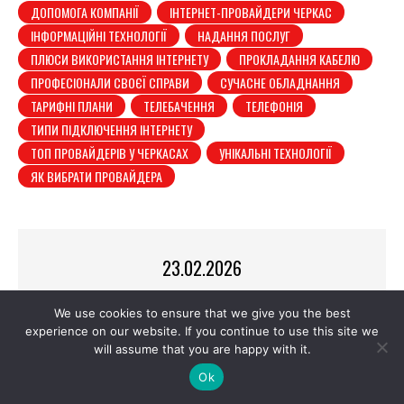
ДОПОМОГА КОМПАНІЇ
ІНТЕРНЕТ-ПРОВАЙДЕРИ ЧЕРКАС
ІНФОРМАЦІЙНІ ТЕХНОЛОГІЇ
НАДАННЯ ПОСЛУГ
ПЛЮСИ ВИКОРИСТАННЯ ІНТЕРНЕТУ
ПРОКЛАДАННЯ КАБЕЛЮ
ПРОФЕСІОНАЛИ СВОЄЇ СПРАВИ
СУЧАСНЕ ОБЛАДНАННЯ
ТАРИФНІ ПЛАНИ
ТЕЛЕБАЧЕННЯ
ТЕЛЕФОНІЯ
ТИПИ ПІДКЛЮЧЕННЯ ІНТЕРНЕТУ
ТОП ПРОВАЙДЕРІВ У ЧЕРКАСАХ
УНІКАЛЬНІ ТЕХНОЛОГІЇ
ЯК ВИБРАТИ ПРОВАЙДЕРА
23.02.2026
YANA TREFILOVA
We use cookies to ensure that we give you the best
experience on our website. If you continue to use this site we
will assume that you are happy with it.
Ok