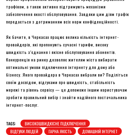
трафіком, а також активно підтримують механізми
забезпечення якості обслуговування. Завдяки цим діям трафік
передається з дотриманням всіх норм конфіденційності.
Як бачите, в Черкасах працює велика кількість інтернет-
провайдерів, які пропонують сучасні тарифи, високу
швидкість з’єднання і якісне обслуговування абонентів.
Конкуренція на ринку дозволяє жителям міста вибирати
оптимальні умови підключення інтернету для дому або
бізнесу. Якого провайдера в Черкасах вибрали ви? Поділіться
своїм досвідом, відгуками про швидкість, стабільність
мережі та рівень сервісу — це допоможе іншим користувачам
зробити правильний вибір і знайти надійного постачальника
інтернет-послуг.
TAGS:
ВИСОКОШВИДКІСНЕ ПІДКЛЮЧЕННЯ
ВІДГУКИ ЛЮДЕЙ
ГАРНА ЯКІСТЬ
ДОМАШНІЙ ІНТЕРНЕТ