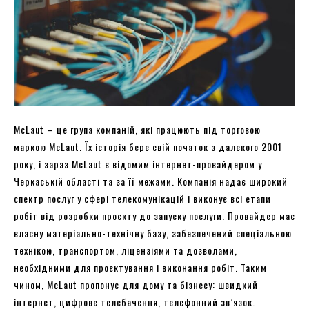
McLaut – це група компаній, які працюють під торговою
маркою McLaut. Їх історія бере свій початок з далекого 2001
року, і зараз McLaut є відомим інтернет-провайдером у
Черкаській області та за її межами. Компанія надає широкий
спектр послуг у сфері телекомунікацій і виконує всі етапи
робіт від розробки проєкту до запуску послуги. Провайдер має
власну матеріально-технічну базу, забезпечений спеціальною
технікою, транспортом, ліцензіями та дозволами,
необхідними для проєктування і виконання робіт. Таким
чином, McLaut пропонує для дому та бізнесу: швидкий
інтернет, цифрове телебачення, телефонний зв’язок.