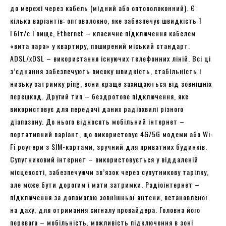
до мережі через кабель (мідний або оптоволоконний). Є
кілька варіантів: оптоволокно, яке забезпечує швидкість 1
Гбіт/с і вище, Ethernet – класичне підключення кабелем
«вита пара» у квартиру, поширений міський стандарт.
ADSL/xDSL – використання існуючих телефонних ліній. Всі ці
з’єднання забезпечують високу швидкість, стабільність і
низьку затримку ping, вони краще захищаються від зовнішніх
перешкод. Другий тип – бездротове підключення, яке
використовує для передачі даних радіохвилі різного
діапазону. До нього відносять мобільний інтернет –
портативний варіант, що використовує 4G/5G модеми або Wi-
Fi роутери з SIM-картами, зручний для приватних будинків.
Супутниковий інтернет – використовується у віддаленій
місцевості, забезпечуючи зв’язок через супутникову тарілку,
але може бути дорогим і мати затримки. Радіоінтернет –
підключення за допомогою зовнішньої антени, встановленої
на даху, для отримання сигналу провайдера. Головна його
перевага – мобільність, можливість підключення в зоні