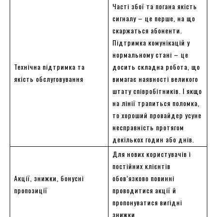
Часті збої та погана якість
сигналу – це перше, на що
скаржаться абоненти.
Підтримка комунікацій у
нормальному стані – це
Технічна підтримка та
досить складна робота, що
якість обслуговування
вимагає наявності великого
штату співробітників. І якщо
на лінії трапиться поломка,
то хороший провайдер усуне
несправність протягом
декількох годин або днів.
Для нових користувачів і
постійних клієнтів
Акції, знижки, бонусні
обов’язково повинні
пропозиції
проводитися акції й
пропонуватися вигідні
знижки.