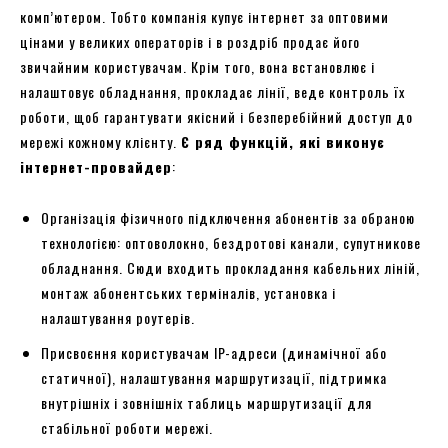
комп’ютером. Тобто компанія купує інтернет за оптовими
цінами у великих операторів і в роздріб продає його
звичайним користувачам. Крім того, вона встановлює і
налаштовує обладнання, прокладає лінії, веде контроль їх
роботи, щоб гарантувати якісний і безперебійний доступ до
мережі кожному клієнту.
Є ряд функцій, які виконує
інтернет-провайдер
:
Організація фізичного підключення абонентів за обраною
технологією: оптоволокно, бездротові канали, супутникове
обладнання. Сюди входить прокладання кабельних ліній,
монтаж абонентських терміналів, установка і
налаштування роутерів.
Присвоєння користувачам IP-адреси (динамічної або
статичної), налаштування маршрутизації, підтримка
внутрішніх і зовнішніх таблиць маршрутизації для
стабільної роботи мережі.