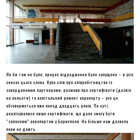
Як би там не було, процес відродження було запущено – в усіх
сенсах цього слова. Купа слів про співробітництво із
закордонними партнерами, розмови про сертифікати (дозвіл
на польоти) та капітальний ремонт аеропорту – усе це
обговорюється вже понад двадцять років. По суті,
реалізувалися лише сертифікати, що дало змогу бути
“запасним” аеропортом у Борисполя. На більше нам дозволу
поки не дають.