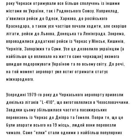
року Черкаси отримували все більше сполучень із іншими
містами як України, так і Радянського Союзу. Наприклад,
з’явилися рейси до Одеси, Харкова, до російського
Краснодара, а також усе частіше почали ходити, але скоріше
літати, рейси до Львова, Донецька та Ленінграда. Зокрема,
впровадилися додаткові рейси із Черкас у Мінськ, Кишинів,
Чернігів, Запоріжжя та Суми. Усе це дозволило українцям (а
найбільше це впливало на життя саме черкащан) якомога
швидше подорожувати Україною та по всьому світу. До речі,
на той момент аеропорт уже встиг отримати статус
міжнародного.
Усередині 1979-го року до Черкаського аеропорту привезли
декілька літаків “L-410”, що виготовлялися в Чехословаччини.
Завдяки цьому збільшилася частота пасажирських
перевезень із Черкас до Дніпра та Гомеля. Попри те, що це
були апарати всього на 19 місць, людей вони перевезли
чимало. Саме “елки” стали одними з найбільш популярних