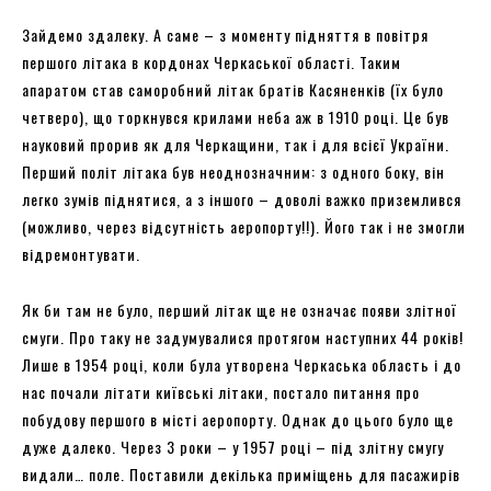
Зайдемо здалеку. А саме – з моменту підняття в повітря
першого літака в кордонах Черкаської області. Таким
апаратом став саморобний літак братів Касяненків (їх було
четверо), що торкнувся крилами неба аж в 1910 році. Це був
науковий прорив як для Черкащини, так і для всієї України.
Перший політ літака був неоднозначним: з одного боку, він
легко зумів піднятися, а з іншого – доволі важко приземлився
(можливо, через відсутність аеропорту!!). Його так і не змогли
відремонтувати.
Як би там не було, перший літак ще не означає появи злітної
смуги. Про таку не задумувалися протягом наступних 44 років!
Лише в 1954 році, коли була утворена Черкаська область і до
нас почали літати київські літаки, постало питання про
побудову першого в місті аеропорту. Однак до цього було ще
дуже далеко. Через 3 роки – у 1957 році – під злітну смугу
видали… поле. Поставили декілька приміщень для пасажирів