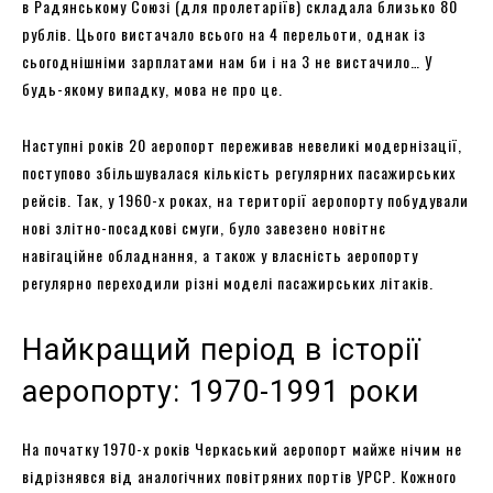
в Радянському Союзі (для пролетаріїв) складала близько 80
рублів. Цього вистачало всього на 4 перельоти, однак із
сьогоднішніми зарплатами нам би і на 3 не вистачило… У
будь-якому випадку, мова не про це.
Наступні років 20 аеропорт переживав невеликі модернізації,
поступово збільшувалася кількість регулярних пасажирських
рейсів. Так, у 1960-х роках, на території аеропорту побудували
нові злітно-посадкові смуги, було завезено новітнє
навігаційне обладнання, а також у власність аеропорту
регулярно переходили різні моделі пасажирських літаків.
Найкращий період в історії
аеропорту: 1970-1991 роки
На початку 1970-х років Черкаський аеропорт майже нічим не
відрізнявся від аналогічних повітряних портів УРСР. Кожного