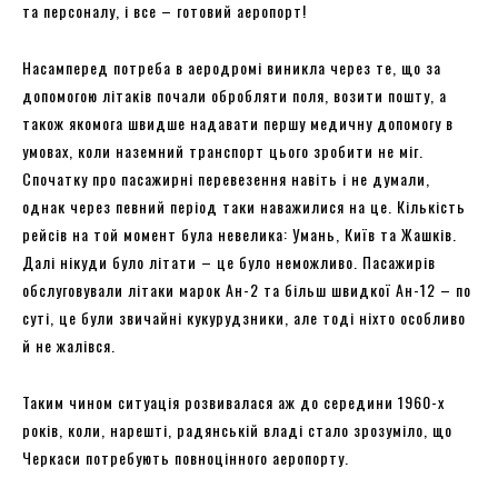
та персоналу, і все – готовий аеропорт!
Насамперед потреба в аеродромі виникла через те, що за
допомогою літаків почали обробляти поля, возити пошту, а
також якомога швидше надавати першу медичну допомогу в
умовах, коли наземний транспорт цього зробити не міг.
Спочатку про пасажирні перевезення навіть і не думали,
однак через певний період таки наважилися на це. Кількість
рейсів на той момент була невелика: Умань, Київ та Жашків.
Далі нікуди було літати – це було неможливо. Пасажирів
обслуговували літаки марок Ан-2 та більш швидкої Ан-12 – по
суті, це були звичайні кукурудзники, але тоді ніхто особливо
й не жалівся.
Таким чином ситуація розвивалася аж до середини 1960-х
років, коли, нарешті, радянській владі стало зрозуміло, що
Черкаси потребують повноцінного аеропорту.