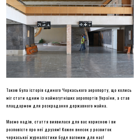
Такою була історія єдиного Черкаського аеропорту, що колись
міг стати одним із наймогутніших аеропортів України, а став
плацдармом для розкрадання державного майна.
Маємо надію, стаття виявилася для вас корисною і ви
розповісте про неї друзям! Кожен внесок у розвиток
черкаської журналістики буде вагомим для нас!