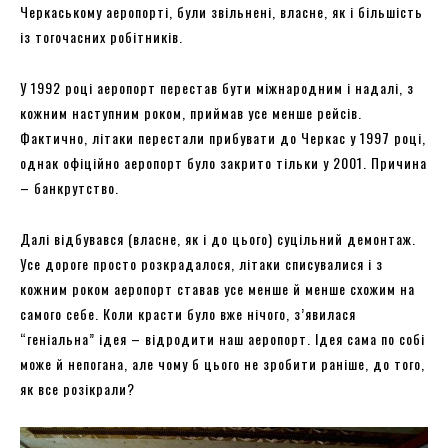
Черкаському аеропорті, були звільнені, власне, як і більшість
із тогочасних робітників.
У 1992 році аеропорт перестав бути міжнародним і надалі, з
кожним наступним роком, приймав усе менше рейсів.
Фактично, літаки перестали прибувати до Черкас у 1997 році,
однак офіційно аеропорт було закрито тільки у 2001. Причина
– банкрутство.
Далі відбувався (власне, як і до цього) суцільний демонтаж.
Усе дороге просто розкрадалося, літаки списувалися і з
кожним роком аеропорт ставав усе менше й менше схожим на
самого себе. Коли красти було вже нічого, з’явилася
“геніальна” ідея – відродити наш аеропорт. Ідея сама по собі
може й непогана, але чому б цього не зробити раніше, до того,
як все розікрали?