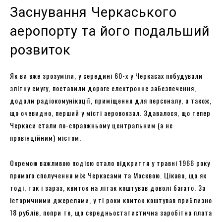
Заснування Черкаського
аеропорту та його подальший
розвиток
Як ви вже зрозуміли, у середині 60-х у Черкасах побудували
злітну смугу, поставили дороге електронне забезпечення,
додали радіокомунікації, приміщення для персоналу, а також,
що очевидно, перший у місті аеровокзал. Здавалося, що тепер
Черкаси стали по-справжньому центральним (а не
провінційним) містом.
Окремою важливою подією стало відкриття у травні 1966 року
прямого сполучення між Черкасами та Москвою. Цікаво, що як
тоді, так і зараз, квиток на літак коштував доволі багато. За
історичними джерелами, у ті роки квиток коштував приблизно
18 рублів, попри те, що середньостатистична заробітна плата