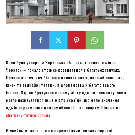
Коли була утворена Черкаська область, її головне місто –
Черкаси – почало стрімко розвиватися в багатьох галузях.
Почало з’являтися більше житлових площ, перший поштамт,
кіно- та звичайні театри, підприємства й багато всього
іншого. Однак бракувало нашому місту одного елементу, яким
могло похизуватися інше місто України, що мало значення
адміністративного центру області – аеропорту. Більше на
cherkasy-future.com.ua
.
В якийсь момент про це нарешті замислилися червоні