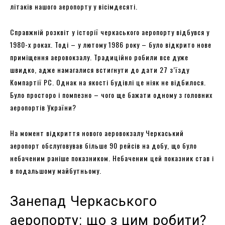
літаків нашого аеропорту у вісімдесяті.
Справжній розквіт у історії черкаського аеропорту відбувся у
1980-х роках. Тоді – у лютому 1986 року – було відкрито нове
приміщення аеровокзалу. Традиційно робили все дуже
швидко, адже намагалися встигнути до дати 27 з’їзду
Компартії РС. Однак на якості будівлі це ніяк не відбилося.
Було просторо і помпезно – чого ще бажати одному з головних
аеропортів України?
На момент відкриття нового аеровокзалу Черкаський
аеропорт обслуговував більше 90 рейсів на добу, що було
небаченим раніше показником. Небаченим цей показник став і
в подальшому майбутньому.
Занепад Черкаського
аеропорту: що з цим робити?