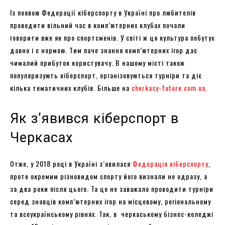
Із появою Федерації кіберспорту в Україні про любителів
проводити вільний час в комп’ютерних клубах почали
говорити вже як про спортсменів. У світі ж ця культура побутує
давно і є нормою. Тим паче знання комп’ютерних ігор дає
чималий прибуток користувачу. В нашому місті також
популяризують кіберспорт, організовуються турніри та діє
кілька тематичних клубів. Більше на
cherkasy-future.com.ua
.
Як з’явився кіберспорт в
Черкасах
Отже, у 2018 році в Україні з’явилася
Федерація кіберспорту
,
проте окремим різновидом спорту його визнали не одразу, а
за два роки після цього. Та це не заважало проводити турніри
серед знавців комп’ютерних ігор на місцевому, регіональному
та всеукраїнському рівнях. Так, в черкаському бізнес-коледжі