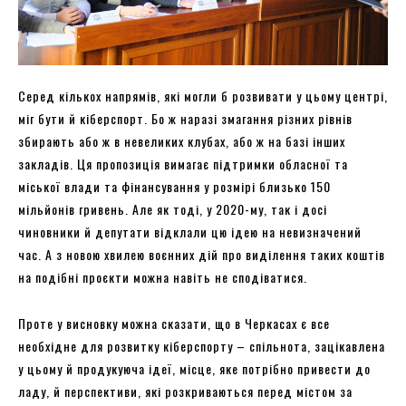
Серед кількох напрямів, які могли б розвивати у цьому центрі,
міг бути й кіберспорт. Бо ж наразі змагання різних рівнів
збирають або ж в невеликих клубах, або ж на базі інших
закладів. Ця пропозиція вимагає підтримки обласної та
міської влади та фінансування у розмірі близько 150
мільйонів гривень. Але як тоді, у 2020-му, так і досі
чиновники й депутати відклали цю ідею на невизначений
час. А з новою хвилею воєнних дій про виділення таких коштів
на подібні проєкти можна навіть не сподіватися.
Проте у висновку можна сказати, що в Черкасах є все
необхідне для розвитку кіберспорту – спільнота, зацікавлена
у цьому й продукуюча ідеї, місце, яке потрібно привести до
ладу, й перспективи, які розкриваються перед містом за