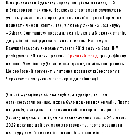
Щоб розвивати будь-яку справу, потрібна мотивація. З
кіберспортом так само. Черкаські спортсмени зауважують,
участь у змаганнях з проходження комп’ютерних ігор може
принести чималі кошти. Так, у лютому 22-го на базі клубу
«CyberX Community» проводилися кілька відбіркових етапів,
де у фіналі розігрували 5 тисяч гривень. На тому ж
Всеукраїнському зимовому турнірі 2019 року на базі ЧНУ
розігрували 50 тисяч гривень.
Призовий фонд
гранд-фіналу
першого Чемпіонату України складав один мільйон гривень.
Це серйозний аргумент у питання розвитку кіберспорту в
Черкасах та залучення партнерів до співпраці.
У місті функціонує кілька клубів, а турніри, які там
організовували раніше, можна було подивитися онлайн. Проте
пандемія, а згодом – повномасштабне вторгнення росії в
Україну відклали цю ідею на невизначений час. Із 24 лютого
2022 року про цей рух мало хто говорить, проте розвивати
культуру комп’ютерних ігор стало б фішкою міста.