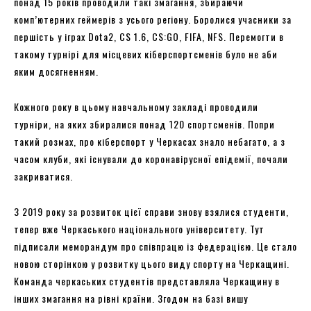
понад 15 років проводили такі змагання, збираючи
комп’ютерних геймерів з усього регіону. Боролися учасники за
першість у іграх Dota2, CS 1.6, CS:GO, FIFA, NFS. Перемогти в
такому турнірі для місцевих кіберспортсменів було не аби
яким досягненням.
Кожного року в цьому навчальному закладі проводили
турніри, на яких збиралися понад 120 спортсменів. Попри
такий розмах, про кіберспорт у Черкасах знало небагато, а з
часом клуби, які існували до коронавірусної епідемії, почали
закриватися.
З 2019 року за розвиток цієї справи знову взялися студенти,
тепер вже Черкаського національного університету. Тут
підписали меморандум про співпрацю із федерацією. Це стало
новою сторінкою у розвитку цього виду спорту на Черкащині.
Команда черкаських студентів представляла Черкащину в
інших змагання на рівні країни. Згодом на базі вишу