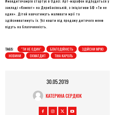
#моядитячамрія стартує в Одесі. Арт-марафон відбудеться у
закладі «Компот» на Дерибасівській, з ініціативи БФ «Ти не
один». Дітей навчатимуть малювати мрії та
здійснюватимуть їх. Усі кошти від продажу дитячого меню
підуть на благочинність.
TAGS:
"ТИ НЕ ОДИН"
БЛАГОДІЙНІСТЬ
ЗДІЙСНИ МРІЮ
НОВИНИ
ОХМАТДИТ
ТІНА КАРОЛЬ
30.05.2019
КАТЕРИНА СЕРДЮК