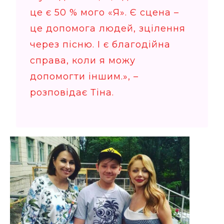
це є 50 % мого «Я». Є сцена –
це допомога людей, зцілення
через пісню. І є благодійна
справа, коли я можу
допомогти іншим.», –
розповідає Тіна.