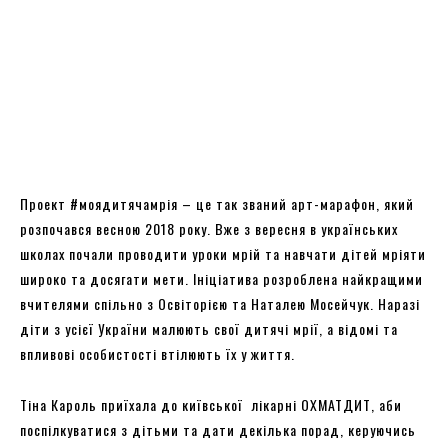
Проект #моядитячамрія – це так званий арт-марафон, який
розпочався весною 2018 року. Вже з вересня в українських
школах почали проводити уроки мрій та навчати дітей мріяти
широко та досягати мети. Ініціатива розроблена найкращими
вчителями спільно з Освіторією та Наталею Мосейчук. Наразі
діти з усієї України малюють свої дитячі мрії, а відомі та
впливові особистості втілюють їх у життя.
Тіна Кароль приїхала до київської лікарні ОХМАТДИТ, аби
поспілкуватися з дітьми та дати декілька порад, керуючись