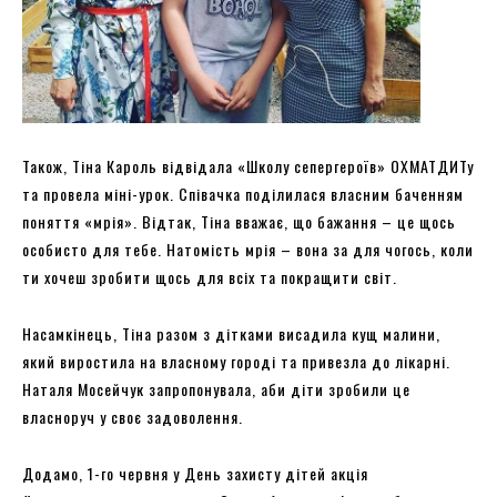
Також, Тіна Кароль відвідала «Школу сепергероїв» ОХМАТДИТу
та провела міні-урок. Співачка поділилася власним баченням
поняття «мрія». Відтак, Тіна вважає, що бажання – це щось
особисто для тебе. Натомість мрія – вона за для чогось, коли
ти хочеш зробити щось для всіх та покращити світ.
Насамкінець, Тіна разом з дітками висадила кущ малини,
який виростила на власному городі та привезла до лікарні.
Наталя Мосейчук запропонувала, аби діти зробили це
власноруч у своє задоволення.
Додамо, 1-го червня у День захисту дітей акція