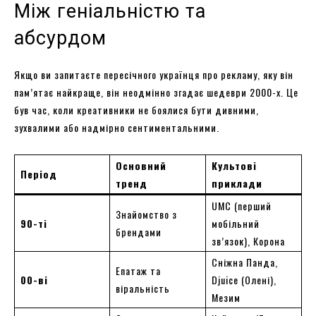
Між геніальністю та
абсурдом
Якщо ви запитаєте пересічного українця про рекламу, яку він
пам’ятає найкраще, він неодмінно згадає шедеври 2000-х. Це
був час, коли креативники не боялися бути дивними,
зухвалими або надмірно сентиментальними.
Основний
Культові
Період
тренд
приклади
UMC (перший
Знайомство з
90-ті
мобільний
брендами
зв’язок), Корона
Сніжна Панда,
Епатаж та
00-ві
Djuice (Олені),
віральність
Мезим