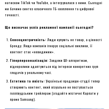
натиском TikTok чи YouTube, а інтегрувалася з ними. Сьогодні
ми бачимо синтез класичного ТБ-охоплення та цифрової
точності.
Що визначає успіх рекламної кампанії сьогодні?
Сенсоцентричність:
Люди купують не товар, а цінності
бренду. Якщо компанія ігнорує соціальні виклики, її
контент стає «невидимим».
Гіперперсоналізація:
Завдяки ШІ-алгоритмам,
відеоролики адаптуються під інтереси конкретних груп
глядачів у реальному часі.
Естетика та якість:
Українські продакшн-студії тепер
створюють контент, який візуально не поступається
голлівудським трейлерам (згадайте містичні Карпати у
промо Samsung).