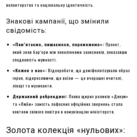
волонтерство та національну ідентичність.
Знакові кампанії, що змінили
свідомість:
«Пам’ятаємо, пишаємося, переможемо»:
Проєкт,
який зняв бар’єри між поколіннями захисників, показавши
спадковість мужності.
«Кожен з нас»:
Відеороботи, що деміфологізували образ
героя, підкреслюючи, що воїни — це вчорашні вчителі,
лікарі та музиканти.
Державний ребрендинг:
Поява щирих роликів «Дякую»
та «Люби» замість пафосних офіційних звернень стала
ковтком свіжого повітря в комунікаціях міністерств.
Золота колекція «нульових»: