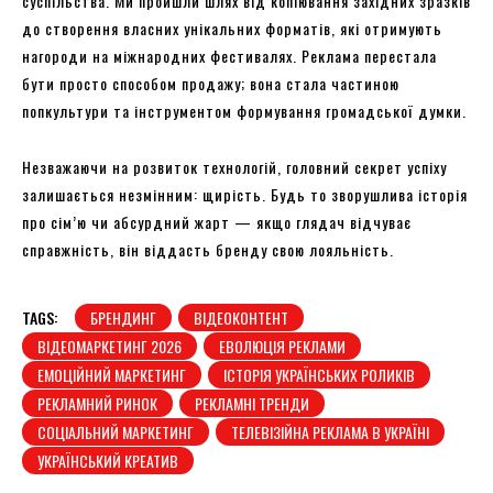
суспільства. Ми пройшли шлях від копіювання західних зразків
до створення власних унікальних форматів, які отримують
нагороди на міжнародних фестивалях. Реклама перестала
бути просто способом продажу; вона стала частиною
попкультури та інструментом формування громадської думки.
Незважаючи на розвиток технологій, головний секрет успіху
залишається незмінним: щирість. Будь то зворушлива історія
про сім’ю чи абсурдний жарт — якщо глядач відчуває
справжність, він віддасть бренду свою лояльність.
TAGS:
БРЕНДИНГ
ВІДЕОКОНТЕНТ
ВІДЕОМАРКЕТИНГ 2026
ЕВОЛЮЦІЯ РЕКЛАМИ
ЕМОЦІЙНИЙ МАРКЕТИНГ
ІСТОРІЯ УКРАЇНСЬКИХ РОЛИКІВ
РЕКЛАМНИЙ РИНОК
РЕКЛАМНІ ТРЕНДИ
СОЦІАЛЬНИЙ МАРКЕТИНГ
ТЕЛЕВІЗІЙНА РЕКЛАМА В УКРАЇНІ
УКРАЇНСЬКИЙ КРЕАТИВ