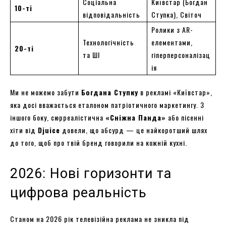
Соціальна
Київстар (Богдан
10-ті
відповідальність
Ступка), Світоч
Ролики з AR-
Технологічність
елементами,
20-ті
та ШІ
гіперперсоналізац
ія
Ми не можемо забути
Богдана Ступку
в рекламі «Київстар»,
яка досі вважається еталоном патріотичного маркетингу. З
іншого боку, сюрреалістична
«Сніжна Панда»
або пісенні
хіти від
Djuice
довели, що абсурд — це найкоротший шлях
до того, щоб про твій бренд говорили на кожній кухні.
2026: Нові горизонти та
цифрова реальність
Станом на 2026 рік телевізійна реклама не зникла під