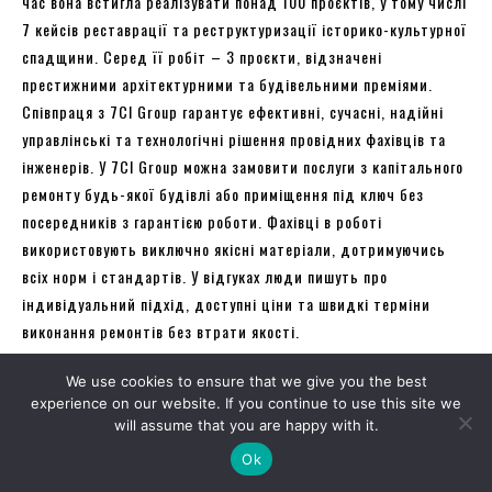
час вона встигла реалізувати понад 100 проєктів, у тому числі
7 кейсів реставрації та реструктуризації історико-культурної
спадщини. Серед її робіт – 3 проєкти, відзначені
престижними архітектурними та будівельними преміями.
Співпраця з 7CI Group гарантує ефективні, сучасні, надійні
управлінські та технологічні рішення провідних фахівців та
інженерів. У 7CI Group можна замовити послуги з капітального
ремонту будь-якої будівлі або приміщення під ключ без
посередників з гарантією роботи. Фахівці в роботі
використовують виключно якісні матеріали, дотримуючись
всіх норм і стандартів. У відгуках люди пишуть про
індивідуальний підхід, доступні ціни та швидкі терміни
виконання ремонтів без втрати якості.
We use cookies to ensure that we give you the best
Замовити ремонт в 7CI Group можна за номером телефону:
experience on our website. If you continue to use this site we
+380732585526.
will assume that you are happy with it.
Ok
Як бачите, в Черкасах працює безліч компаній-підрядників,