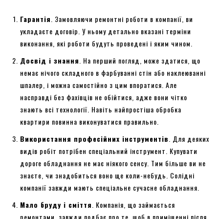
Гарантія
. Замовляючи ремонтні роботи в компанії, ви
укладаєте договір. У ньому детально вказані терміни
виконання, які роботи будуть проведені і яким чином.
Досвід і знання
. На перший погляд, може здатися, що
немає нічого складного в фарбуванні стін або наклеюванні
шпалер, і можна самостійно з цим впоратися. Але
насправді без фахівців не обійтися, адже вони чітко
знають всі технології. Навіть найпростіша обробка
квартири повинна виконуватися правильно.
Використання професійних інструментів
. Для деяких
видів робіт потрібен спеціальний інструмент. Купувати
дороге обладнання не має ніякого сенсу. Тим більше ви не
знаєте, чи знадобиться воно ще коли-небудь. Солідні
компанії завжди мають спеціальне сучасне обладнання.
Мало бруду і сміття
. Компанія, що займається
ремонтами, завжди подбає про те, щоб в приміщенні після