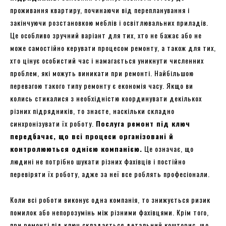
проживання квартиру, починаючи від перепланування і
закінчуючи розстановкою меблів і освітлювальних приладів.
Це особливо зручний варіант для тих, хто не бажає або не
може самостійно керувати процесом ремонту, а також для тих,
хто цінує особистий час і намагається уникнути численних
проблем, які можуть виникати при ремонті. Найбільшою
перевагою такого типу ремонту є економія часу. Якщо ви
колись стикалися з необхідністю координувати декількох
різних підрядників, то знаєте, наскільки складно
синхронізувати їх роботу.
Послуга ремонт під ключ
передбачає, що всі процеси організовані й
контролюються однією компанією.
Це означає, що
людині не потрібно шукати різних фахівців і постійно
перевіряти їх роботу, адже за неї все роблять професіонали.
Коли всі роботи виконує одна компанія, то знижується ризик
помилок або непорозумінь між різними фахівцями. Крім того,
при ремонті під ключ складається детальний кошторис, що