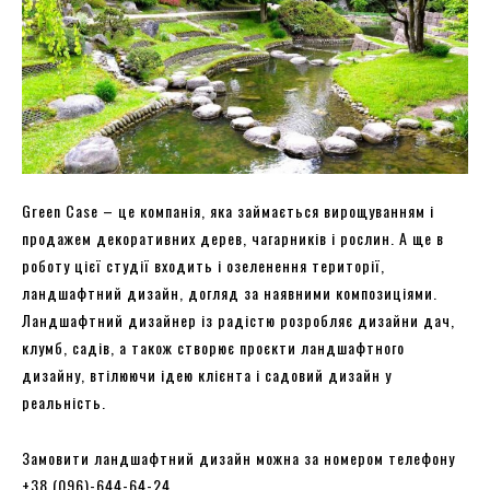
Green Case – це компанія, яка займається вирощуванням і
продажем декоративних дерев, чагарників і рослин. А ще в
роботу цієї студії входить і озеленення території,
ландшафтний дизайн, догляд за наявними композиціями.
Ландшафтний дизайнер із радістю розробляє дизайни дач,
клумб, садів, а також створює проєкти ландшафтного
дизайну, втілюючи ідею клієнта і садовий дизайн у
реальність.
Замовити ландшафтний дизайн можна за номером телефону
+38 (096)-644-64-24.