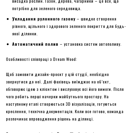
висадка рослин. Газон, дерева, чагарники – це все, що
потрібно для зеленого середовища.
Укладання рулонного газону
– швидке створення
рівного, щільного і здорового зеленого покриття для будь-
якої ділянки.
Автоматичний полив
– установка систем автополиву.
Особливості співпраці з Dream Wood:
Щоб замовити дизайн-проєкт у цій студії, необхідно
звернутися до неї. Далі фахівець виїжджає на об’єкт,
обговорює ідею з клієнтом і вислуховує всі його вимоги. Після
чого робить перші начерки майбутнього простору. На
наступному етапі створюється 3D візуалізація, готуються
креслення, технічна документація. Коли все готово, команда
розпочинає впровадження рішень на ділянці.