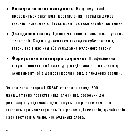
Висадка зелених насаджень
. На цьому етапі
проводиться закупівля, доставлення і посадка дерев,
газонів і чагарників. Також розмічаються клумби, квітники.
Укладання газону
. Це вже чорнове фінальне планування
території. Сюди відноситься закладка субстрату під
газон, посів насіння або укладання рулонного газону.
Формування календаря садівника
. Професіонали
готують посезонний календар садівника з прив’язкою до
асортиментної відомості рослин, видів плодових рослин.
За всю свою історію UKRSAD створила понад 300
ландшафтних проєктів «під ключ» від розробки до
реалізації. У відгуках люди пишуть, що роботи компанії
говорять про майстерність її агрономів, інженерів, дизайнерів
і архітекторів більше, ніж будь-які слова.