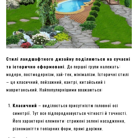
Стилі ландшафтного дизайну поділяються на сучасні
та історично сформовані
. До першої групи належать:
модерн, постмодернізм, хай-тек, мінімалізм. Історичні стилі
– це класичний, пейзажний, кантрі, китайський і
мавританський. Найпопулярнішими вважаються:
Класичний
– виділяється присутністю головної осі
симетрії. Тут все підпорядковується чіткості й точності.
Його характерні елементи: стрижені зелені насадження,
різноманіття топіарних форм, прямі доріжки.