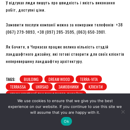
У відгуках люди пишуть про швидкість і якість виконання
робіт, доступні ціни.
Замовити послуги компанії можна за номерами телефонів: +38
(067) 279-9893, +38 (097) 285-3595, (063) 650-3901.
Як бачите, в Черкасах працює велика кількість студій
ландшафтного дизайну, які готові створити для своїх клієнтів
неперевершену ландшафтну архітектуру.
TAGS:
BUILDING
DREAM WOOD
TERRA-VITA
TERRASSA
UKRSAD
ЗАМОВНИКИ
КЛІЄНТИ
КРАЩІ КОМПАНІЇ ЛАНДШАФТНОГО ДИЗАЙНУ
We use cookies to ensure that we give you the best
ЛАНДШАФТНИЙ ДИЗАЙН У ЧЕРКАСАХ
experience on our website. If you continue to use this site we
МАЙСТЕРНЯ САДОВИХ МИСТЕЦТВ
will assume that you are happy with it.
ОСНОВНІ СТИЛІ ЛАНДШАФТНОГО ДИЗАЙНУ
Ok
ПЕРЕВАГИ ЛАНДШАФТНОГО ДИЗАЙНУ
ПОСЛУГИ