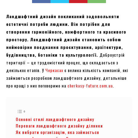
Ландшафтний дизайн покликаний задовольняти
естетичні потреби людини. Він потрібен для
створення гармонійного, комфортного та красивого
простору. Ландшафтний дизайн становить собою
неймовірне поєднання проєктування, архітектури,
будівництва, ботаніки та культурології.
Доброустрій
території – це трудомісткий процес, що складається з
декількох етапів. У
Черкасах
є велика кількість компаній, які
займаються розробкою ландшафтного дизайну, детальніше
про кращі з них поговоримо на
cherkasy-future.com.ua
.
Основні стилі ландшафтного дизайну
Переваги ландшафтного дизайну ділянки
Як вибрати організацію, яка займається