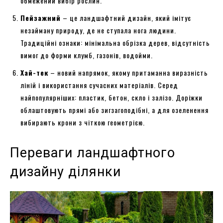
обмежений вибір рослин.
Пейзажний
– це ландшафтний дизайн, який імітує
незайману природу, де не ступала нога людини.
Традиційні ознаки: мінімальна обрізка дерев, відсутність
вимог до форми клумб, газонів, водойми.
Хай-тек
– новий напрямок, якому притаманна виразність
ліній і використання сучасних матеріалів. Серед
найпопулярніших: пластик, бетон, скло і залізо. Доріжки
облаштовують прямі або зигзагоподібні, а для озеленення
вибирають крони з чіткою геометрією.
Переваги ландшафтного
дизайну ділянки