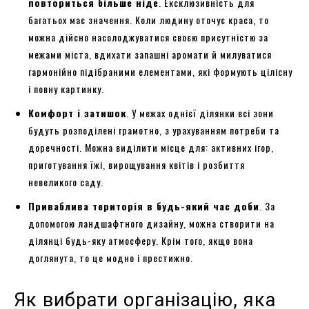
повториться більше ніде
. Ексклюзивність для
багатьох має значення. Коли людину оточує краса, то
можна дійсно насолоджуватися своєю присутністю за
межами міста, вдихати запашні аромати й милуватися
гармонійно підібраними елементами, які формують цілісну
і повну картинку.
Комфорт і затишок
. У межах однієї ділянки всі зони
будуть розподілені грамотно, з урахуванням потреби та
доречності. Можна виділити місце для: активних ігор,
приготування їжі, вирощування квітів і розбиття
невеликого саду.
Приваблива територія в будь-який час доби
. За
допомогою ландшафтного дизайну, можна створити на
ділянці будь-яку атмосферу. Крім того, якщо вона
доглянута, то це модно і престижно.
Як вибрати організацію, яка