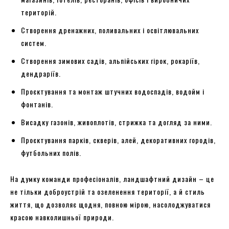
територій.
Створення дренажних, поливальних і освітлювальних
систем.
Створення зимових садів, альпійських гірок, рокаріїв,
дендраріїв.
Проєктування та монтаж штучних водоспадів, водойм і
фонтанів.
Висадку газонів, живоплотів, стрижка та догляд за ними.
Проєктування парків, скверів, алей, декоративних городів,
футбольних полів.
На думку команди професіоналів, ландшафтний дизайн – це
не тільки доброустрій та озеленення території, а й стиль
життя, що дозволяє щодня, повною мірою, насолоджуватися
красою навколишньої природи.