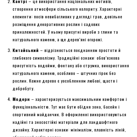
Кантрі
– це використання національних мотивів,
створення атмосфери сільського колориту. Характерні
елементи: посів невибагливих у догляді трав, довільне
розміщення декоративних рослин і садових
приналежностей. У ньому присутні вироби з глини та
натурального каменю, а ще дерев’яні огорожі.
Китайський
– відрізняється поєднанням простоти й
глибокого символізму. Традиційні ознаки: обов’язкова
присутність водойми, фонтану або струмка, використання
натурального каменю, особливо – штучних гірок без
рослин. Кожне дерево є уособленням любові, щастя і
добробуту.
Модерн
– характеризується максимальним комфортом і
функціональністю. Тут має бути обідня зона, басейн і
спортивний майданчик. В оформленні використовуються
надійні та зносостійкі матеріали для ландшафтного
дизайну. Характерні ознаки: мінімалізм, плавність ліній,