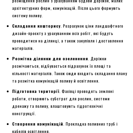
розміщення рослин з урахуванням будови доріжок, малих
архітектурних форм, комунікацій. Після цього формують
систему поливу.
Складання кошторису
. Розрахунок ціни ландшафтного
дизайн-проєкту з урахуванням всіх робіт, які будуть
проводитися на ділянці, а також закупівля і доставлення
матеріалів.
Розмітка ділянки для озеленення
. Доріжки
розмічаються, відбувається підрахунок їх площі та
кількості матеріалів. Також сюди входить складання плану
та розмітка комунікацій поливу й освітлення.
Підготовка території
. Фахівці проводять земляні
роботи, створюють субстрат для рослин, системи
дренажу та поливу, влаштовують гідротехнічні
конструкції.
Створення комунікацій
. Прокладка поливних труб і
кабелів освітлення.