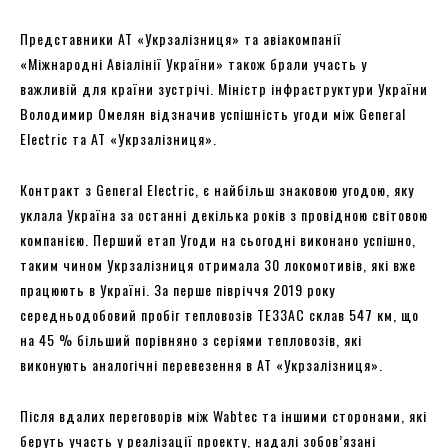
Представники АТ «Укрзалізниця» та авіакомпанії
«Міжнародні Авіалінії України» також брали участь у
важливій для країни зустрічі. Міністр інфраструктури України
Володимир Омелян відзначив успішність угоди між General
Electric та АТ «Укрзалізниця».
Контракт з General Electric, є найбільш знаковою угодою, яку
уклала Україна за останні декілька років з провідною світовою
компанією. Перший етап Угоди на сьогодні виконано успішно,
таким чином Укрзалізниця отримала 30 локомотивів, які вже
працюють в Україні. За перше півріччя 2019 року
середньодобовий пробіг тепловозів ТЕ33АС склав 547 км, що
на 45 % більший порівняно з серіями тепловозів, які
виконують аналогічні перевезення в АТ «Укрзалізниця».
Після вдалих переговорів між Wabtec та іншими сторонами, які
беруть участь у реалізації проекту, надалі зобов’язані