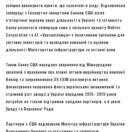
успішно виконувати пункти, що зазначені в угоді. Відновлення
співпраці з Експортно-імпортним банком США після
п’ятирічної перерви своєї діяльності в Україні та готовність
банку розпочати співпрацю саме з спільного проекту Wabtec
Corporation та АТ «Укрзалізниця» є позитивним сигналом для
світових інвесторів та провідних компаній та оцінкою
діяльності Міністерства інфраструктури за останні роки.
Також банку США передано звернення від Міжнародних
авіаліній з проханням про лізинг літаків виробництва компанії
Boeing та запропоновано US EXIM розглянути питання
фінансування оновлення флоту українських авіакомпаній та
стрімкий ріст авіації в Україні впродовж 2016 -2019 років
потребує не тільки підтримки західних партнерів, а й уваги
Уряду та Верховної Ради.
Партнери з США подякували Міністру інфраструктури України
Володимиру Омеляну за підтримку та співпрацю.