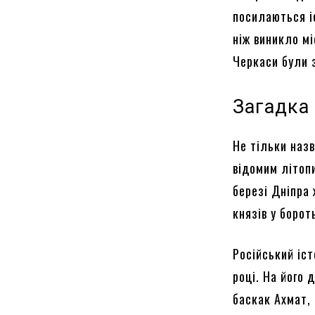
посилаються і
ніж виникло мі
Черкаси були 
Загадка
Не тільки назв
відомим літоп
березі Дніпра
князів у борот
Російський іс
році. На його 
баскак Ахмат,