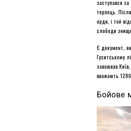
заступався за 
терпець. Після
орди, і той ві
слободи знищи
Є документ, як
Гуситському лі
завоював Київ,
вважають 1286
Бойове 