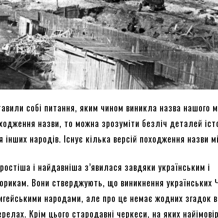
тавили собі питання, яким чином виникла назва нашого м
ходження назви, то можна зрозуміти безліч деталей істо
я інших народів. Існує кілька версій походження назви м
остіша і найдавніша з’явилася завдяки українським і
торикам. Вони стверджують, що виникнення українських 
дигейськими народами, але про це немає жодних згадок в
релах. Крім цього стародавні черкеси, на яких найімові