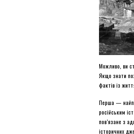
Можливо, ви с
Якщо знати по
фактів із житт
Перша — найпр
російським іс
пов’язане з а
історичних дже