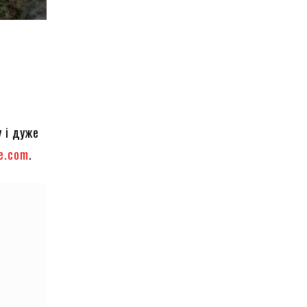
у і дуже
e.com
.