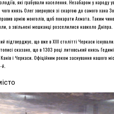
злодіїв, які грабували населення. Незабаром у народу у
 чого князь Олег звернувся зі скаргою до самого хана З
дправив армію монголів, щоб покарати Ахмата. Таким чин
ли, а звільнені мешканці розселилися навколо Дніпра.
ий підтверджує, що вже в XIII столітті Черкаси існували
тописі сказано, що в 1303 році литовський князь Гедим
 Канів і Черкаси. Офіційним роком заснування нашого мі
-й.
місто