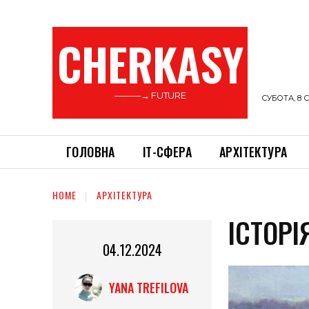
CHERKASY
———→ FUTURE
СУБОТА, 8 С
ГОЛОВНА
ІТ-СФЕРА
АРХІТЕКТУРА
HOME
АРХІТЕКТУРА
ІСТОРІ
04.12.2024
YANA TREFILOVA