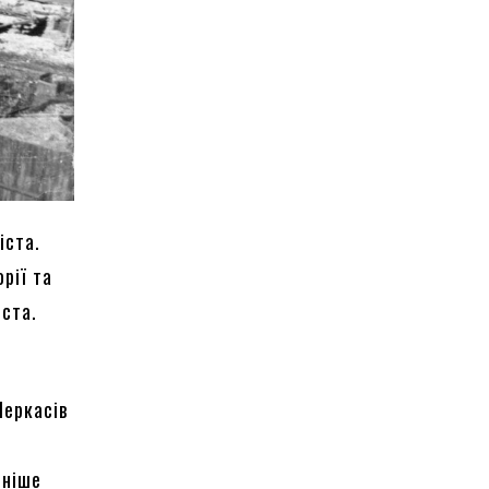
іста.
рії та
іста.
Черкасів
рніше