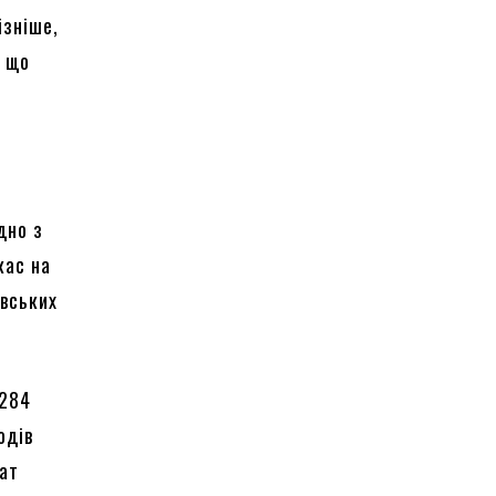
ізніше,
, що
дно з
кас на
ївських
1284
одів
мат