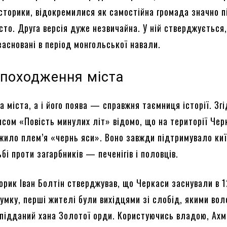
сторики, відокремилися як самостійна громада значно п
сто. Друга версія дуже незвичайна. У ній стверджується
засновані в період монгольської навали.
 походження міста
а міста, а і його поява — справжня таємниця історії. Згі
исом «Повість минулих літ» відомо, що на території Чер
 жило плем’я «чернь яси». Воно завжди підтримувало ки
ьбі проти загарбників — печенігів і половців.
торик Іван Болтін стверджував, що Черкаси заснували в 
думку, перші жителі були вихідцями зі слобід, якими вол
 підданий хана Золотої орди. Користуючись владою, Ах