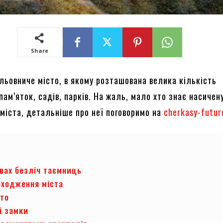
Share
ьовниче місто, в якому розташована велика кількість
пам’яток, садів, парків. На жаль, мало хто знає насичен
 міста, детальніше про неї поговоримо на
cherkasy-futur
квах безліч таємниць
оходження міста
сто
і замки