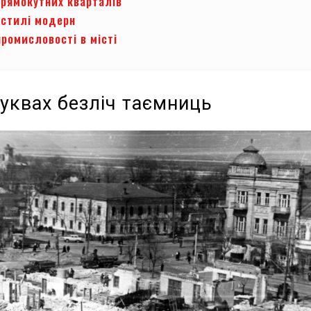
прямокутних кварталів
 стилі модерн
ромисловості в місті
буквах безліч таємниць