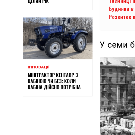
Таємниці 
ЦІЛИЙ РІК
Будинки в
Розвиток п
У семи 
ІННОВАЦІЇ
МІНІТРАКТОР КЕНТАВР З
КАБІНОЮ ЧИ БЕЗ: КОЛИ
КАБІНА ДІЙСНО ПОТРІБНА