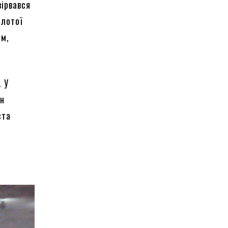
вірвався
олотої
ом,
. У
ін
ста