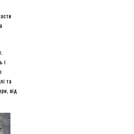
ласти
на
у.
ь і
о
лі та
ори, від