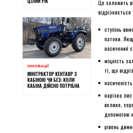
ЦІЛИЙ РІК
Це залежить в
відрізняється
ступінь вим
патоки. Якщ
насичений с
міцність за
ІННОВАЦІЇ
ті, що відр
МІНІТРАКТОР КЕНТАВР З
КАБІНОЮ ЧИ БЕЗ: КОЛИ
насиченість
КАБІНА ДІЙСНО ПОТРІБНА
нарізка лис
велике, сер
допомогою 
рівень димн