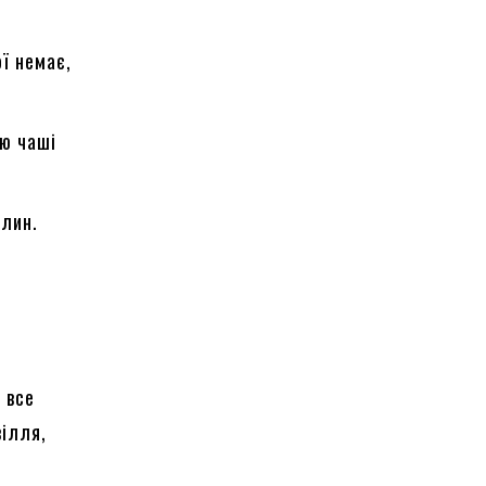
ї немає,
аю чаші
илин.
 все
вілля,