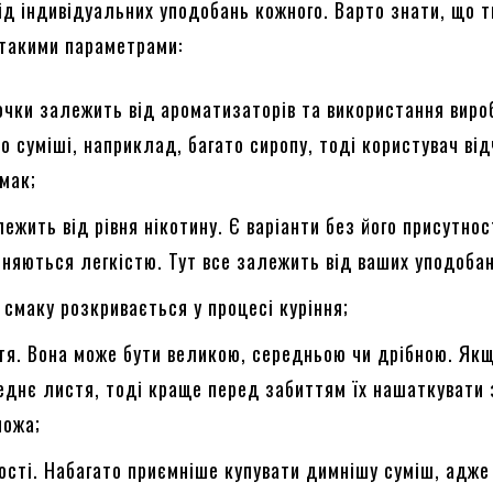
ід індивідуальних уподобань кожного. Варто знати, що 
 такими параметрами:
очки залежить від ароматизаторів та використання вир
о суміші, наприклад, багато сиропу, тоді користувач від
мак;
лежить від рівня нікотину. Є варіанти без його присутнос
ізняються легкістю. Тут все залежить від ваших уподобан
 смаку розкривається у процесі куріння;
тя. Вона може бути великою, середньою чи дрібною. Як
еднє листя, тоді краще перед забиттям їх нашаткувати 
ножа;
ості. Набагато приємніше купувати димнішу суміш, адж