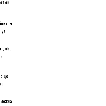
тютюн
обником
чує
ті, або
ь;
що це
за
е можна