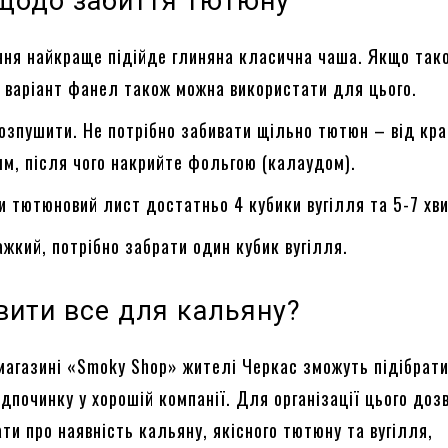
щодо забиття тютюну
ня найкраще підійде глиняна класична чаша. Якщо тако
 варіант фанел також можна використати для цього.
озпушити. Не потрібно забивати щільно тютюн – від кр
м, після чого накрийте фольгою (калаудом).
и тютюновий лист достатньо 4 кубики вугілля та 5-7 хв
жкий, потрібно забрати один кубик вугілля.
вити все для кальяну?
магазині «Smoky Shop» жителі Черкас зможуть підібрати
дпочинку у хорошій компанії. Для організації цього доз
ти про наявність кальяну, якісного тютюну та вугілля,