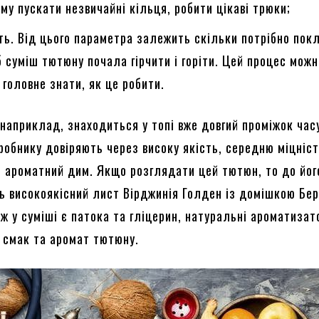
му пускати незвичайні кільця, робити цікаві трюки;
ть. Від цього параметра залежить скільки потрібно пок
б суміш тютюну почала гірчити і горіти. Цей процес мож
 головне знати, як це робити.
 наприклад, знаходиться у топі вже довгий проміжок час
робнику довіряють через високу якість, середню міцніст
, ароматний дим. Якщо розглядати цей тютюн, то до йог
ь високоякісний лист Вірджинія Голден із домішкою Бер
ж у суміші є патока та гліцерин, натуральні ароматизат
 смак та аромат тютюну.