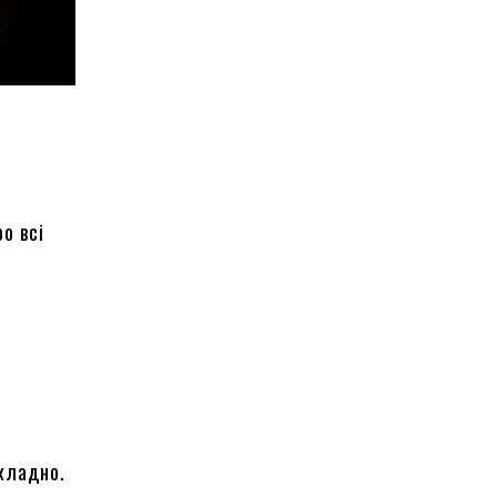
о всі
кладно.