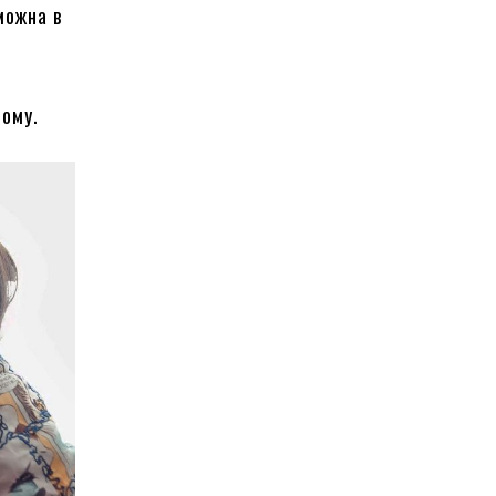
можна в
ьому.