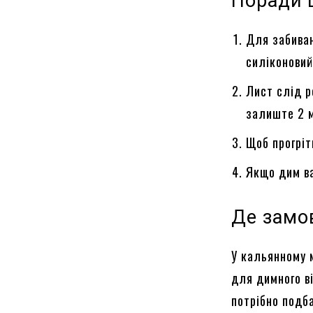
Поради 
Для забиван
силіконовий
Лист слід р
залиште 2 м
Щоб прогріт
Якщо дим ва
Де замо
У кальянному 
для димного ві
потрібно подба