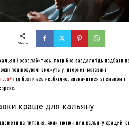
Share
кальян і розслабитись, потрібно заздалегідь подбати пр
вжні поціновувачі зможуть у інтернет-магазині
in.ua/
підібрати все необхідне, визначитися зі смаком і
сортах.
равки краще для кальяну
дповісти на питання, який тютюн для кальяну кращий, с