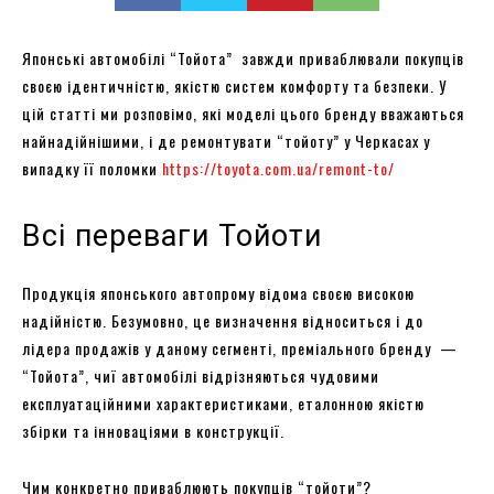
Японські автомобілі “Тойота” завжди приваблювали покупців
своєю ідентичністю, якістю систем комфорту та безпеки. У
цій статті ми розповімо, які моделі цього бренду вважаються
найнадійнішими, і де ремонтувати “тойоту” у Черкасах у
випадку її поломки
https://toyota.com.ua/remont-to/
Всі переваги Тойоти
Продукція японського автопрому відома своєю високою
надійністю. Безумовно, це визначення відноситься і до
лідера продажів у даному сегменті, преміального бренду —
“Тойота”, чиї автомобілі відрізняються чудовими
експлуатаційними характеристиками, еталонною якістю
збірки та інноваціями в конструкції.
Чим конкретно приваблюють покупців “тойоти”?