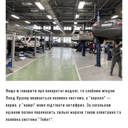
Якщо ж говорити про конкретні моделі, то слабким місцем
Ленд Крузер вважається паливна система, у “королл” —
кермо, у “камрі” може підтікати антифриз. За загальною
оцінкою погано переносить сильні морози також електрика та
паливна система “Тойот”.