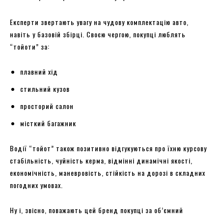
Експерти звертають увагу на чудову комплектацію авто,
навіть у базовій збірці. Своєю чергою, покупці люблять
“тойоти” за:
плавний хід
стильний кузов
просторий салон
місткий багажник
Водії “тойот” також позитивно відгукуються про їхню курсову
стабільність, чуйність керма, відмінні динамічні якості,
економічність, маневровість, стійкість на дорозі в складних
погодних умовах.
Ну і, звісно, поважають цей бренд покупці за об’ємний