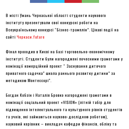
В місті Умань Черкаської області студенти наукового
інституту презентували свої конкурсні роботи на
Всеукраїнському конкурсі “Бізнес-трамплін”. Цікаві події на
сайті
Черкаси.future
Фінал проходив в Києві на базі торговельно-економічному
інституті. Студенти були нагороджені почесними грамотами у
номінації комерційний проект “ Заснування дитячого
приватного садочка” школа раннього розвитку дитини” за
методикою Монтессорі”.
Богдан Кобзін і Наталія Бровко нагороджені грамотами в
номінації соціальний проект «VISION» (літній табір для
підвищення інтелектуального та культурного рівнів студентів
та учнів, які займаються науково-дослідною роботою),
науковий керівник – викладач кафедри фінансів, обліку та