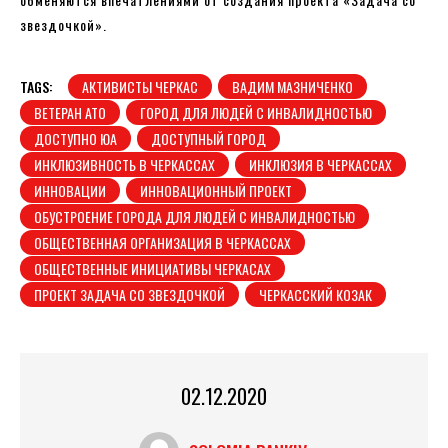
звездочкой».
TAGS:
АКТИВИСТЫ ЧЕРКАС
ВАДИМ МАЗНИЧЕНКО
ВЕТЕРАН АТО
ГОРОД ДЛЯ ЛЮДЕЙ С ИНВАЛИДНОСТЬЮ
ДОСТУПНО ЮА
ДОСТУПНЫЙ ГОРОД
ИНКЛЮЗИВНОСТЬ В ЧЕРКАССАХ
ИНКЛЮЗИЯ В ЧЕРКАССАХ
ИННОВАЦИИ
ИННОВАЦИОННЫЙ ПРОЕКТ
ОБУСТРОЕНИЕ ГОРОДА ДЛЯ ЛЮДЕЙ С ИНВАЛИДНОСТЬЮ
ОБЩЕСТВЕННАЯ ОРГАНИЗАЦИЯ В ЧЕРКАССАХ
ОБЩЕСТВЕННЫЕ ИНИЦИАТИВЫ ЧЕРКАСАХ
ПРОЕКТ ЗАДАЧА СО ЗВЕЗДОЧКОЙ
ЧЕРКАССКИЙ КОЗАК
02.12.2020