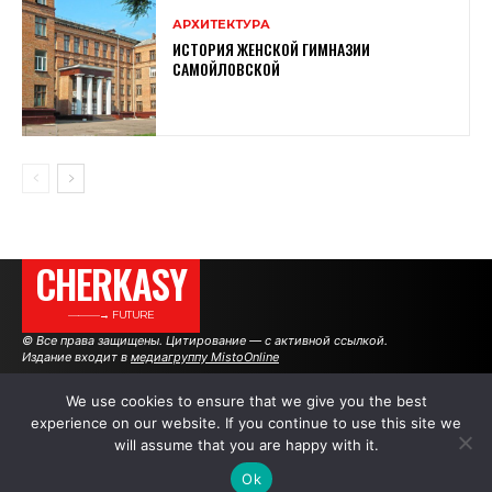
АРХИТЕКТУРА
ИСТОРИЯ ЖЕНСКОЙ ГИМНАЗИИ
САМОЙЛОВСКОЙ
CHERKASY
———→ FUTURE
© Все права защищены. Цитирование — с активной ссылкой.
Издание входит в
медиагруппу MistoOnline
We use cookies to ensure that we give you the best
experience on our website. If you continue to use this site we
АВТОРЫ
РЕКЛАМА НА САЙТЕ
will assume that you are happy with it.
Ok