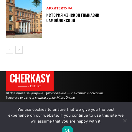
АРХИТЕКТУРА
ИСТОРИЯ ЖЕНСКОЙ ГИМНАЗИИ
САМОЙЛОВСКОЙ
CHERKASY
———→ FUTURE
© Все права защищены. Цитирование — с активной ссылкой.
Издание входит в
медиагруппу MistoOnline
We use cookies to ensure that we give you the best
experience on our website. If you continue to use this site we
АВТОРЫ
РЕКЛАМА НА САЙТЕ
will assume that you are happy with it.
Ok