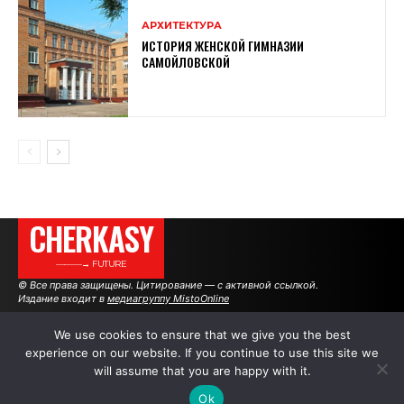
АРХИТЕКТУРА
ИСТОРИЯ ЖЕНСКОЙ ГИМНАЗИИ
САМОЙЛОВСКОЙ
CHERKASY
———→ FUTURE
© Все права защищены. Цитирование — с активной ссылкой.
Издание входит в
медиагруппу MistoOnline
We use cookies to ensure that we give you the best
experience on our website. If you continue to use this site we
АВТОРЫ
РЕКЛАМА НА САЙТЕ
will assume that you are happy with it.
Ok