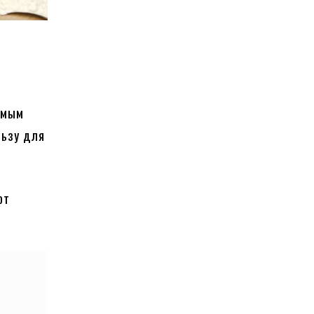
емым
льзу для
от