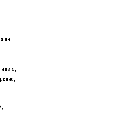
Каша
 мозга,
рение,
м,