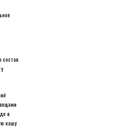
ьное
в состав
ту
ний
овощами
де в
ую кашу