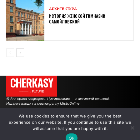
АРХИТЕКТУРА
ИСТОРИЯ ЖЕНСКОЙ ГИМНАЗИИ
САМОЙЛОВСКОЙ
CHERKASY
———→ FUTURE
© Все права защищены. Цитирование — с активной ссылкой.
Издание входит в
медиагруппу MistoOnline
We use cookies to ensure that we give you the best
experience on our website. If you continue to use this site we
АВТОРЫ
РЕКЛАМА НА САЙТЕ
will assume that you are happy with it.
Ok