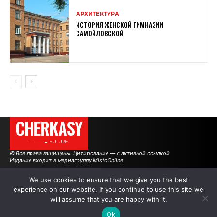
АРХИТЕКТУРА
ИСТОРИЯ ЖЕНСКОЙ ГИМНАЗИИ
САМОЙЛОВСКОЙ
CHERKASY
———→ FUTURE
© Все права защищены. Цитирование — с активной ссылкой.
Издание входит в
медиагруппу MistoOnline
We use cookies to ensure that we give you the best
experience on our website. If you continue to use this site we
АВТОРЫ
РЕКЛАМА НА САЙТЕ
will assume that you are happy with it.
Ok