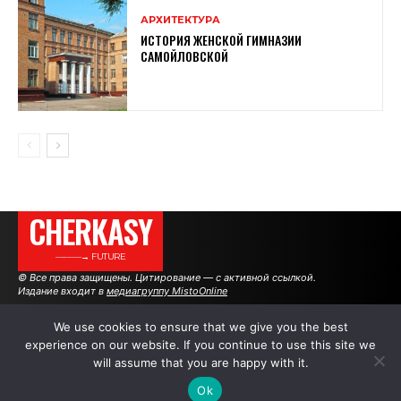
АРХИТЕКТУРА
ИСТОРИЯ ЖЕНСКОЙ ГИМНАЗИИ
САМОЙЛОВСКОЙ
CHERKASY
———→ FUTURE
© Все права защищены. Цитирование — с активной ссылкой.
Издание входит в
медиагруппу MistoOnline
We use cookies to ensure that we give you the best
experience on our website. If you continue to use this site we
АВТОРЫ
РЕКЛАМА НА САЙТЕ
will assume that you are happy with it.
Ok