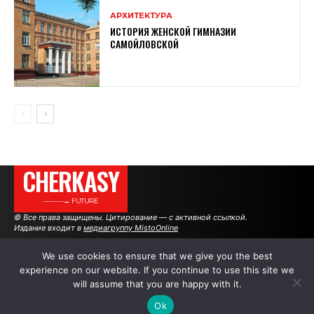
АРХИТЕКТУРА
ИСТОРИЯ ЖЕНСКОЙ ГИМНАЗИИ
САМОЙЛОВСКОЙ
CHERKASY
———→ FUTURE
© Все права защищены. Цитирование — с активной ссылкой.
Издание входит в
медиагруппу MistoOnline
We use cookies to ensure that we give you the best
experience on our website. If you continue to use this site we
АВТОРЫ
РЕКЛАМА НА САЙТЕ
will assume that you are happy with it.
Ok