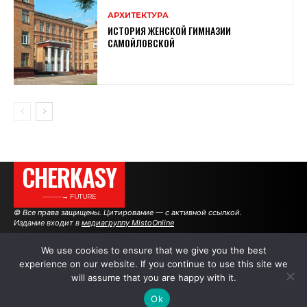
АРХИТЕКТУРА
ИСТОРИЯ ЖЕНСКОЙ ГИМНАЗИИ
САМОЙЛОВСКОЙ
CHERKASY
———→ FUTURE
© Все права защищены. Цитирование — с активной ссылкой.
Издание входит в
медиагруппу MistoOnline
We use cookies to ensure that we give you the best
experience on our website. If you continue to use this site we
АВТОРЫ
РЕКЛАМА НА САЙТЕ
will assume that you are happy with it.
Ok