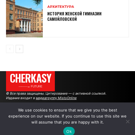
АРХИТЕКТУРА
ИСТОРИЯ ЖЕНСКОЙ ГИМНАЗИИ
САМОЙЛОВСКОЙ
CHERKASY
———→ FUTURE
© Все права защищены. Цитирование — с активной ссылкой.
Издание входит в
медиагруппу MistoOnline
We use cookies to ensure that we give you the best
experience on our website. If you continue to use this site we
АВТОРЫ
РЕКЛАМА НА САЙТЕ
will assume that you are happy with it.
Ok