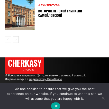
АРХИТЕКТУРА
ИСТОРИЯ ЖЕНСКОЙ ГИМНАЗИИ
САМОЙЛОВСКОЙ
CHERKASY
———→ FUTURE
© Все права защищены. Цитирование — с активной ссылкой.
Издание входит в
медиагруппу MistoOnline
We use cookies to ensure that we give you the best
experience on our website. If you continue to use this site we
АВТОРЫ
РЕКЛАМА НА САЙТЕ
will assume that you are happy with it.
Ok