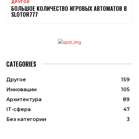
ДРУГОЕ
БОЛЬШОЕ КОЛИЧЕСТВО ИГРОВЫХ АВТОМАТОВ В
SLOTOR777
CATEGORIES
Другое
159
Инновации
105
Архитектура
89
ІТ-сфера
47
Без категории
3