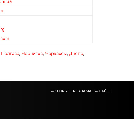
com.ua
om
org
.com
,
Полтава
,
Чернигов
,
Черкассы
,
Днепр
,
АВТОРЫ
РЕКЛАМА НА САЙТЕ