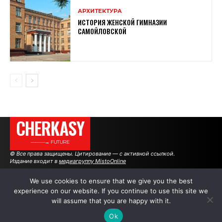
АРХИТЕКТУРА
ИСТОРИЯ ЖЕНСКОЙ ГИМНАЗИИ
САМОЙЛОВСКОЙ
CHERKASY
———→ FUTURE
© Все права защищены. Цитирование — с активной ссылкой.
Издание входит в
медиагруппу MistoOnline
We use cookies to ensure that we give you the best
experience on our website. If you continue to use this site we
АВТОРЫ
РЕКЛАМА НА САЙТЕ
will assume that you are happy with it.
Ok