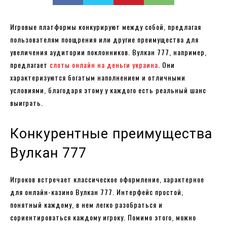
Игровые платформы конкурируют между собой, предлагая
пользователям поощрения или другие преимущества для
увеличения аудитории поклонников. Вулкан 777, например,
предлагает
слоты онлайн на деньги украина
. Они
характеризуются богатым наполнением и отличными
условиями, благодаря этому у каждого есть реальный шанс
выиграть.
Конкурентные преимущества
Вулкан 777
Игроков встречает классическое оформление, характерное
для онлайн-казино Вулкан 777. Интерфейс простой,
понятный каждому, в нем легко разобраться и
сориентироваться каждому игроку. Помимо этого, можно