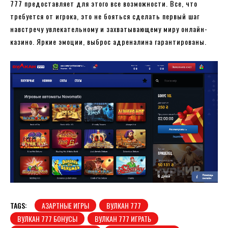
777 предоставляет для этого все возможности. Все, что
требуется от игрока, это не бояться сделать первый шаг
навстречу увлекательному и захватывающему миру онлайн-
казино. Яркие эмоции, выброс адреналина гарантированы.
TAGS:
АЗАРТНЫЕ ИГРЫ
ВУЛКАН 777
ВУЛКАН 777 БОНУСЫ
ВУЛКАН 777 ИГРАТЬ