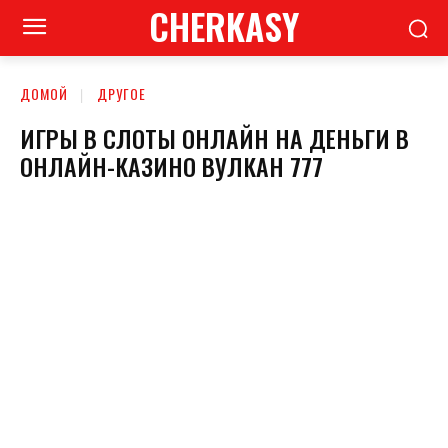
CHERKASY
ДОМОЙ
ДРУГОЕ
ИГРЫ В СЛОТЫ ОНЛАЙН НА ДЕНЬГИ В
ОНЛАЙН-КАЗИНО ВУЛКАН 777