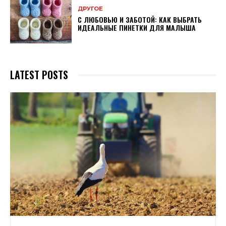
ДРУГОЕ
С ЛЮБОВЬЮ И ЗАБОТОЙ: КАК ВЫБРАТЬ
ИДЕАЛЬНЫЕ ПИНЕТКИ ДЛЯ МАЛЫША
LATEST POSTS