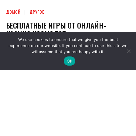
We use cookies to ensure that we give you the best
experience on our website. If you continue to use this site we
will assume that you are happy with it.
Ok