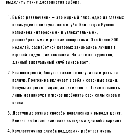
выделить такие достоинства выбора.
Выбор развлечений – это жирный плюс, одно из главных
преимуществ виртуального клуба. Коллекция Вулкан
наполнена интересными и увлекательными,
разнообразными игровыми аппаратами. Это более 300
моделей, разработкой которых занимались лучшие в
игровой индустрии компании. На фоне конкурентов,
данный виртуальный клуб выигрывает.
Без поощрений, бонусов также не получится играть на
полную. Программа включает в себя и сезонные акции,
бонусы за регистрацию, за активность. Такие презенты
лишь мотивируют игроков пробовать свои силы снова и
снова.
Доступные разные способы пополнения и вывода денег.
Клиент выбирает наиболее выгодный для себя вариант.
Круглосуточная служба поддержки работает очень